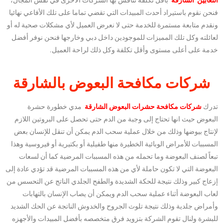
الثعابين الشارقة
بأقل تكلفة تنافس بها الشركات الأخرى في نفس المجال،
فنحن نقوم باستيراد أحدث المبيدات التي تقضي تماما على تلك الأفاعي نهائيا
ونقدم متابعة مستمرة للخدمة حتى لا نعرض العميل لأي مشكلات صحية له أو
لعائلته وكل تلك المميزات للموجودين داخل دبي وخارجها فنحن نوفر أفضل
خدمة على أعلى مستوى وأقل تكلفة وكل ذلك لراحة العميل.
شركات مكافحة البعوض بالشارقة
تدرك
شركات مكافحة حشرات البعوض الشارقة
مدي خطورة حشرة
البعوض حيث انها تحتاج إلى وجبة من الدم حتى تحصل على البروتين اللازم
لإنتاج بيوضها وذلك من خلال عملية سحب الدم يمكن أن تنقل للإنسان بعض
المسببات للأمراض الوبائية الخطيرة منها طفيلية أو بكتيرية أو فيروسية وهذا
تبعاً لصنف البعوضة وما تحمله من هذه المسببات المرضية كما أن لسعات
البعوضة التي لا تكون حاملة لأي من هذه المسببات المرضية قد تؤدي عادة إلى
إزعاج كبير وذلك نتيجة للحكة الشديدة والطفح الجلدي الناتج عن التحسس من
لعاب البعوضة أثناء عملية سحب الدم ويمكن أن يصاب الإنسان بالتهابات
وأمراض جلدية وذلك نتيجة تلوث الجروح والخدوش الناتجة عن الحك الشديد
للبشرة ولنال تقوم الشركة بتزويد فرق متخصصه بأفضل المبيدات والأجهزه