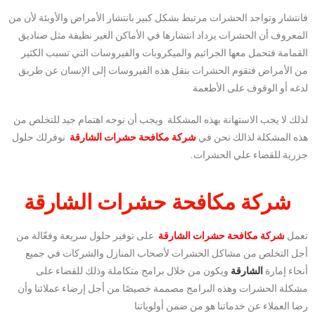
فانتشار وتواجد الحشرات مرتبط بشكل كبير بانتشار الأمراض والأوبئة لأن من
المعروف أن الحشرات يزداد انتشارها في الأماكن الغير نظيفة مثل صناديق
القمامة فتحمل معها الجراثيم والميكروبات والفيروسات التي تسبب الكثير
من الأمراض فتقوم الحشرات بنقل هذه الفيروسات إلى الإنسان عن طريق
لدغه أو الوقوف على الأطعمة
لذلك لا يجب الاستهانة بهذه المشكلة ويجب أن نوجه اهتمام جيد للتخلص من
هذه المشكلة لذالك نحن في
شركة مكافحة حشرات الشارقة
نوفرلك حلول
جزرية للقضاء علي الحشرات.
شركة مكافحة حشرات الشارقة
تعمل
شركة مكافحة حشرات الشارقة
على توفير حلول سريعة وفعّالة من
أجل التخلص من مشاكل الحشرات لأصحاب المنازل والشركات في جميع
أنحاء إمارة
الشارقة
ويكون من خلال برامج متكاملة وذلك للقضاء على
مشكلة الحشرات وهذه البرامج مصممة خصيصًا من أجل إرضاء عملائنا وأن
رضا العملاء عن خدماتنا هو من ضمن أولوياتنا